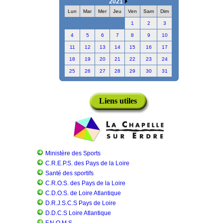
2021
Lun
Mar
Mer
Jeu
Ven
Sam
Dim
1
2
3
4
5
6
7
8
9
10
11
12
13
14
15
16
17
18
19
20
21
22
23
24
25
26
27
28
29
30
31
Liens utiles
Ministère des Sports
C.R.E.P.S. des Pays de la Loire
Santé des sportifs
C.R.O.S. des Pays de la Loire
C.D.O.S. de Loire Atlantique
D.R.J.S.C.S Pays de Loire
D.D.C.S Loire Atlantique
F.N.O.M.S.