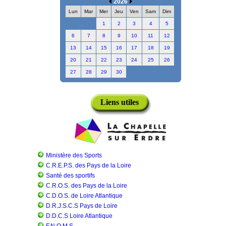
2026
Lun
Mar
Mer
Jeu
Ven
Sam
Dim
1
2
3
4
5
6
7
8
9
10
11
12
13
14
15
16
17
18
19
20
21
22
23
24
25
26
27
28
29
30
Liens utiles
Ministère des Sports
C.R.E.P.S. des Pays de la Loire
Santé des sportifs
C.R.O.S. des Pays de la Loire
C.D.O.S. de Loire Atlantique
D.R.J.S.C.S Pays de Loire
D.D.C.S Loire Atlantique
F.N.O.M.S.