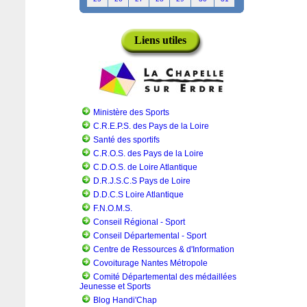
Liens utiles
Ministère des Sports
C.R.E.P.S. des Pays de la Loire
Santé des sportifs
C.R.O.S. des Pays de la Loire
C.D.O.S. de Loire Atlantique
D.R.J.S.C.S Pays de Loire
D.D.C.S Loire Atlantique
F.N.O.M.S.
Conseil Régional - Sport
Conseil Départemental - Sport
Centre de Ressources & d'Information
Covoiturage Nantes Métropole
Comité Départemental des médaillées
Jeunesse et Sports
Blog Handi'Chap