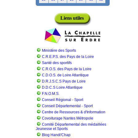
Liens utiles
Ministère des Sports
C.R.E.P.S. des Pays de la Loire
Santé des sportifs
C.R.O.S. des Pays de la Loire
C.D.O.S. de Loire Atlantique
D.R.J.S.C.S Pays de Loire
D.D.C.S Loire Atlantique
F.N.O.M.S.
Conseil Régional - Sport
Conseil Départemental - Sport
Centre de Ressources & d'Information
Covoiturage Nantes Métropole
Comité Départemental des médaillées
Jeunesse et Sports
Blog Handi'Chap