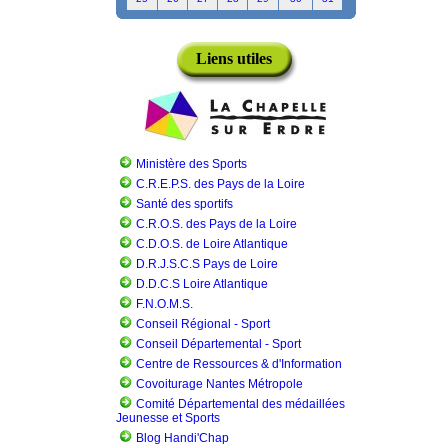
Liens utiles
Ministère des Sports
C.R.E.P.S. des Pays de la Loire
Santé des sportifs
C.R.O.S. des Pays de la Loire
C.D.O.S. de Loire Atlantique
D.R.J.S.C.S Pays de Loire
D.D.C.S Loire Atlantique
F.N.O.M.S.
Conseil Régional - Sport
Conseil Départemental - Sport
Centre de Ressources & d'Information
Covoiturage Nantes Métropole
Comité Départemental des médaillées
Jeunesse et Sports
Blog Handi'Chap