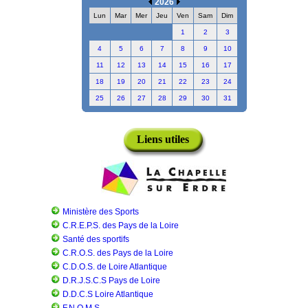
2026
Lun
Mar
Mer
Jeu
Ven
Sam
Dim
1
2
3
4
5
6
7
8
9
10
11
12
13
14
15
16
17
18
19
20
21
22
23
24
25
26
27
28
29
30
31
Liens utiles
Ministère des Sports
C.R.E.P.S. des Pays de la Loire
Santé des sportifs
C.R.O.S. des Pays de la Loire
C.D.O.S. de Loire Atlantique
D.R.J.S.C.S Pays de Loire
D.D.C.S Loire Atlantique
F.N.O.M.S.