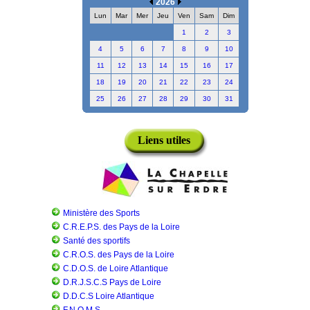
2026
Lun
Mar
Mer
Jeu
Ven
Sam
Dim
1
2
3
4
5
6
7
8
9
10
11
12
13
14
15
16
17
18
19
20
21
22
23
24
25
26
27
28
29
30
31
Liens utiles
Ministère des Sports
C.R.E.P.S. des Pays de la Loire
Santé des sportifs
C.R.O.S. des Pays de la Loire
C.D.O.S. de Loire Atlantique
D.R.J.S.C.S Pays de Loire
D.D.C.S Loire Atlantique
F.N.O.M.S.