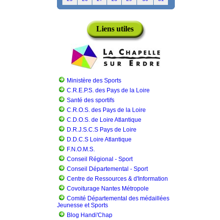
Liens utiles
Ministère des Sports
C.R.E.P.S. des Pays de la Loire
Santé des sportifs
C.R.O.S. des Pays de la Loire
C.D.O.S. de Loire Atlantique
D.R.J.S.C.S Pays de Loire
D.D.C.S Loire Atlantique
F.N.O.M.S.
Conseil Régional - Sport
Conseil Départemental - Sport
Centre de Ressources & d'Information
Covoiturage Nantes Métropole
Comité Départemental des médaillées
Jeunesse et Sports
Blog Handi'Chap