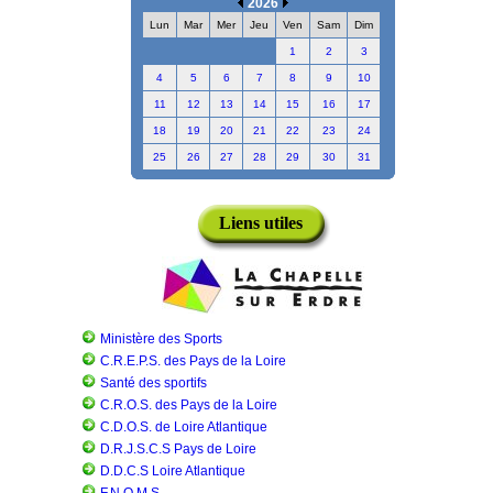
2026
Lun
Mar
Mer
Jeu
Ven
Sam
Dim
1
2
3
4
5
6
7
8
9
10
11
12
13
14
15
16
17
18
19
20
21
22
23
24
25
26
27
28
29
30
31
Liens utiles
Ministère des Sports
C.R.E.P.S. des Pays de la Loire
Santé des sportifs
C.R.O.S. des Pays de la Loire
C.D.O.S. de Loire Atlantique
D.R.J.S.C.S Pays de Loire
D.D.C.S Loire Atlantique
F.N.O.M.S.