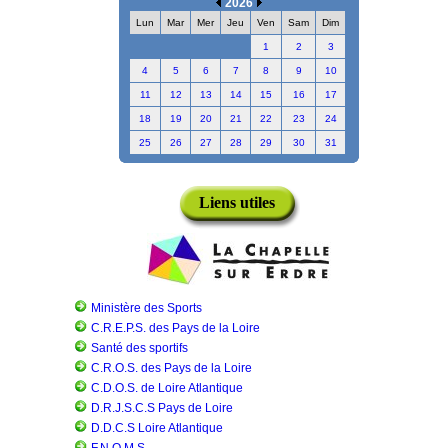
2026
Lun
Mar
Mer
Jeu
Ven
Sam
Dim
1
2
3
4
5
6
7
8
9
10
11
12
13
14
15
16
17
18
19
20
21
22
23
24
25
26
27
28
29
30
31
Liens utiles
Ministère des Sports
C.R.E.P.S. des Pays de la Loire
Santé des sportifs
C.R.O.S. des Pays de la Loire
C.D.O.S. de Loire Atlantique
D.R.J.S.C.S Pays de Loire
D.D.C.S Loire Atlantique
F.N.O.M.S.