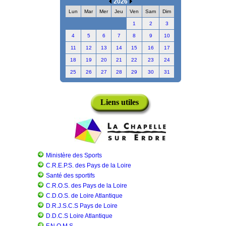
2026
Lun
Mar
Mer
Jeu
Ven
Sam
Dim
1
2
3
4
5
6
7
8
9
10
11
12
13
14
15
16
17
18
19
20
21
22
23
24
25
26
27
28
29
30
31
Liens utiles
Ministère des Sports
C.R.E.P.S. des Pays de la Loire
Santé des sportifs
C.R.O.S. des Pays de la Loire
C.D.O.S. de Loire Atlantique
D.R.J.S.C.S Pays de Loire
D.D.C.S Loire Atlantique
F.N.O.M.S.