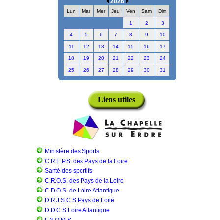
2026
Lun
Mar
Mer
Jeu
Ven
Sam
Dim
1
2
3
4
5
6
7
8
9
10
11
12
13
14
15
16
17
18
19
20
21
22
23
24
25
26
27
28
29
30
31
Liens utiles
Ministère des Sports
C.R.E.P.S. des Pays de la Loire
Santé des sportifs
C.R.O.S. des Pays de la Loire
C.D.O.S. de Loire Atlantique
D.R.J.S.C.S Pays de Loire
D.D.C.S Loire Atlantique
F.N.O.M.S.