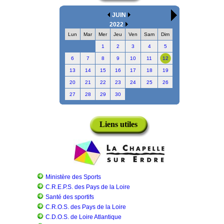
JUIN
2022
Lun
Mar
Mer
Jeu
Ven
Sam
Dim
1
2
3
4
5
6
7
8
9
10
11
12
13
14
15
16
17
18
19
20
21
22
23
24
25
26
27
28
29
30
Liens utiles
Ministère des Sports
C.R.E.P.S. des Pays de la Loire
Santé des sportifs
C.R.O.S. des Pays de la Loire
C.D.O.S. de Loire Atlantique