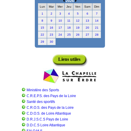
2026
Lun
Mar
Mer
Jeu
Ven
Sam
Dim
1
2
3
4
5
6
7
8
9
10
11
12
13
14
15
16
17
18
19
20
21
22
23
24
25
26
27
28
29
30
Liens utiles
Ministère des Sports
C.R.E.P.S. des Pays de la Loire
Santé des sportifs
C.R.O.S. des Pays de la Loire
C.D.O.S. de Loire Atlantique
D.R.J.S.C.S Pays de Loire
D.D.C.S Loire Atlantique
F.N.O.M.S.