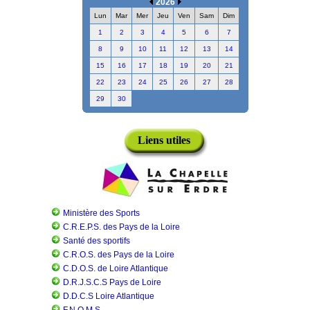
2026
Lun
Mar
Mer
Jeu
Ven
Sam
Dim
1
2
3
4
5
6
7
8
9
10
11
12
13
14
15
16
17
18
19
20
21
22
23
24
25
26
27
28
29
30
Liens utiles
Ministère des Sports
C.R.E.P.S. des Pays de la Loire
Santé des sportifs
C.R.O.S. des Pays de la Loire
C.D.O.S. de Loire Atlantique
D.R.J.S.C.S Pays de Loire
D.D.C.S Loire Atlantique
F.N.O.M.S.