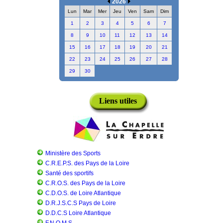
2026
Lun
Mar
Mer
Jeu
Ven
Sam
Dim
1
2
3
4
5
6
7
8
9
10
11
12
13
14
15
16
17
18
19
20
21
22
23
24
25
26
27
28
29
30
Liens utiles
Ministère des Sports
C.R.E.P.S. des Pays de la Loire
Santé des sportifs
C.R.O.S. des Pays de la Loire
C.D.O.S. de Loire Atlantique
D.R.J.S.C.S Pays de Loire
D.D.C.S Loire Atlantique
F.N.O.M.S.