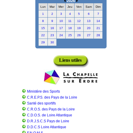
2026
Lun
Mar
Mer
Jeu
Ven
Sam
Dim
1
2
3
4
5
6
7
8
9
10
11
12
13
14
15
16
17
18
19
20
21
22
23
24
25
26
27
28
29
30
Liens utiles
Ministère des Sports
C.R.E.P.S. des Pays de la Loire
Santé des sportifs
C.R.O.S. des Pays de la Loire
C.D.O.S. de Loire Atlantique
D.R.J.S.C.S Pays de Loire
D.D.C.S Loire Atlantique
F.N.O.M.S.