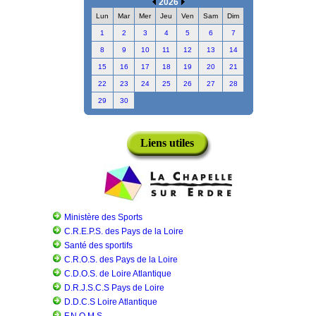
2026
Lun
Mar
Mer
Jeu
Ven
Sam
Dim
1
2
3
4
5
6
7
8
9
10
11
12
13
14
15
16
17
18
19
20
21
22
23
24
25
26
27
28
29
30
Liens utiles
Ministère des Sports
C.R.E.P.S. des Pays de la Loire
Santé des sportifs
C.R.O.S. des Pays de la Loire
C.D.O.S. de Loire Atlantique
D.R.J.S.C.S Pays de Loire
D.D.C.S Loire Atlantique
F.N.O.M.S.