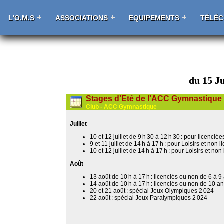
L'O.M.S
ASSOCIATIONS
EQUIPEMENTS
TÉLÉ
du 15 Ju
Stages d'Eté de l'ACC Gymnastique
Club - ACC Gymnastique
Juillet
10 et 12 juillet de 9 h 30 à 12 h 30 : pour licenci
9 et 11 juillet de 14 h à 17 h : pour Loisirs et non 
10 et 12 juillet de 14 h à 17 h : pour Loisirs et non
Août
13 août de 10 h à 17 h : licenciés ou non de 6 à 9
14 août de 10 h à 17 h : licenciés ou non de 10 an
20 et 21 août : spécial Jeux Olympiques 2 024
22 août : spécial Jeux Paralympiques 2 024