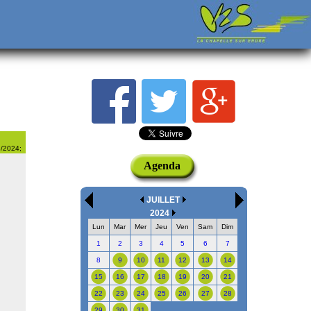
8/2024;
Agenda
JUILLET
2024
Lun
Mar
Mer
Jeu
Ven
Sam
Dim
1
2
3
4
5
6
7
8
9
10
11
12
13
14
15
16
17
18
19
20
21
22
23
24
25
26
27
28
29
30
31