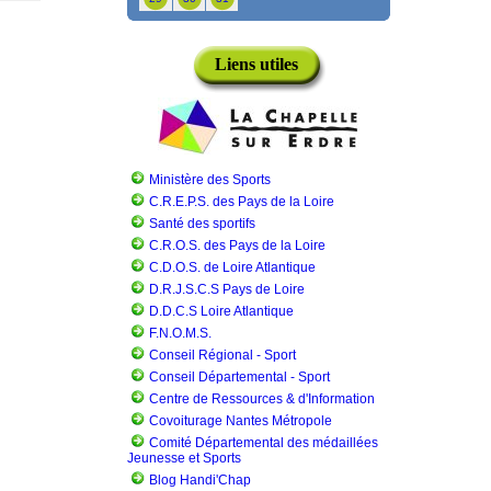
Liens utiles
Ministère des Sports
C.R.E.P.S. des Pays de la Loire
Santé des sportifs
C.R.O.S. des Pays de la Loire
C.D.O.S. de Loire Atlantique
D.R.J.S.C.S Pays de Loire
D.D.C.S Loire Atlantique
F.N.O.M.S.
Conseil Régional - Sport
Conseil Départemental - Sport
Centre de Ressources & d'Information
Covoiturage Nantes Métropole
Comité Départemental des médaillées
Jeunesse et Sports
Blog Handi'Chap