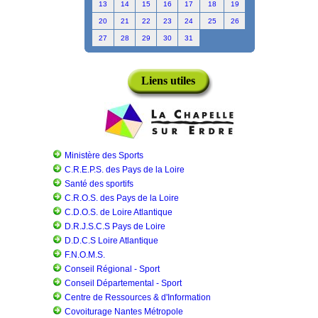
13
14
15
16
17
18
19
20
21
22
23
24
25
26
27
28
29
30
31
Liens utiles
Ministère des Sports
C.R.E.P.S. des Pays de la Loire
Santé des sportifs
C.R.O.S. des Pays de la Loire
C.D.O.S. de Loire Atlantique
D.R.J.S.C.S Pays de Loire
D.D.C.S Loire Atlantique
F.N.O.M.S.
Conseil Régional - Sport
Conseil Départemental - Sport
Centre de Ressources & d'Information
Covoiturage Nantes Métropole