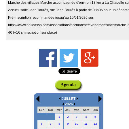
Marche des villages Marche accompagnée d'environ 13 km à La Chapelle sur
Accueil salle Jean Jaurès, rue Jean Jaurès à partir de 08h05 pour un départ
Pré-inscription recommandée jusqu’au 15/01/2026 sur:
https://www.helloasso.com/associations/accmarche/evenements/accmarche-
4€ (+1€ si inscription sur place)
Agenda
JUILLET
2026
Lun
Mar
Mer
Jeu
Ven
Sam
Dim
1
2
3
4
5
6
7
8
9
10
11
12