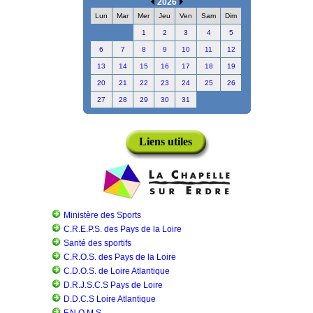
2026
Lun
Mar
Mer
Jeu
Ven
Sam
Dim
1
2
3
4
5
6
7
8
9
10
11
12
13
14
15
16
17
18
19
20
21
22
23
24
25
26
27
28
29
30
31
Liens utiles
Ministère des Sports
C.R.E.P.S. des Pays de la Loire
Santé des sportifs
C.R.O.S. des Pays de la Loire
C.D.O.S. de Loire Atlantique
D.R.J.S.C.S Pays de Loire
D.D.C.S Loire Atlantique
F.N.O.M.S.