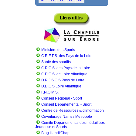
Liens utiles
Ministère des Sports
C.R.E.P.S. des Pays de la Loire
Santé des sportifs
C.R.O.S. des Pays de la Loire
C.D.O.S. de Loire Atlantique
D.R.J.S.C.S Pays de Loire
D.D.C.S Loire Atlantique
F.N.O.M.S.
Conseil Régional - Sport
Conseil Départemental - Sport
Centre de Ressources & d'Information
Covoiturage Nantes Métropole
Comité Départemental des médaillées
Jeunesse et Sports
Blog Handi'Chap