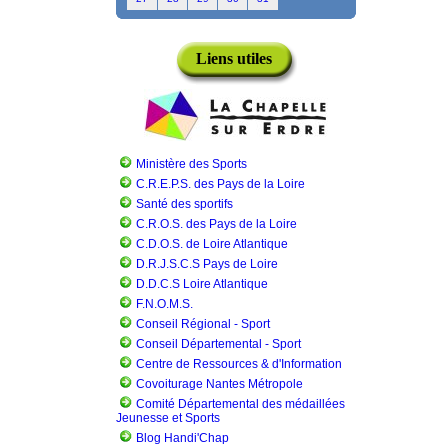
Liens utiles
Ministère des Sports
C.R.E.P.S. des Pays de la Loire
Santé des sportifs
C.R.O.S. des Pays de la Loire
C.D.O.S. de Loire Atlantique
D.R.J.S.C.S Pays de Loire
D.D.C.S Loire Atlantique
F.N.O.M.S.
Conseil Régional - Sport
Conseil Départemental - Sport
Centre de Ressources & d'Information
Covoiturage Nantes Métropole
Comité Départemental des médaillées
Jeunesse et Sports
Blog Handi'Chap