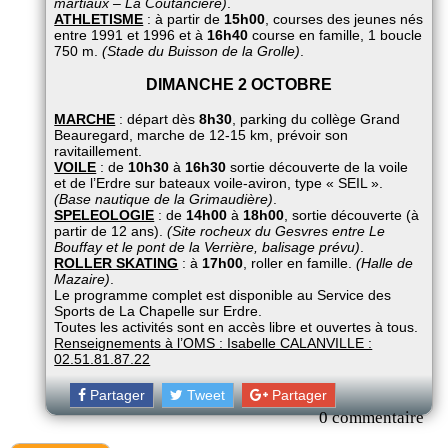
martiaux – La Coutancière)
.
ATHLETISME
: à partir de
15h00
, courses des jeunes nés
entre 1991 et 1996 et à
16h40
course en famille, 1 boucle
750 m.
(Stade du Buisson de la Grolle)
.
DIMANCHE 2 OCTOBRE
MARCHE
: départ dès
8h30
, parking du collège Grand
Beauregard, marche de 12-15 km, prévoir son
ravitaillement.
VOILE
: de
10h30
à
16h30
sortie découverte de la voile
et de l’Erdre sur bateaux voile-aviron, type « SEIL ».
(Base nautique de la Grimaudière)
.
SPELEOLOGIE
: de
14h00
à
18h00
, sortie découverte (à
partir de 12 ans).
(Site rocheux du Gesvres entre Le
Bouffay et le pont de la Verrière, balisage prévu)
.
ROLLER SKATING
: à
17h00
, roller en famille.
(Halle de
Mazaire)
.
Le programme complet est disponible au Service des
Sports de La Chapelle sur Erdre.
Toutes les activités sont en accès libre et ouvertes à tous.
Renseignements à l’OMS : Isabelle CALANVILLE :
02.51.81.87.22
Partager
Tweet
Partager
0 commentaire