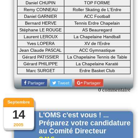
Daniel CHUPIN
TOP FORME
Remy CONNEAU
Roller Skating de L'Erdre
Daniel GARNIER
ACC Football
Bernard HERVE
Tennis Erdre Chapelain
Stéphane LE ROUGE
AS Beauregard
Laurent LEROUX
La Chapelaine Handball
Yves LOPERA
XV de l'Erdre
Jean Claude PASCAL
ACC Gymnastique
Gérard PATISSIER
La Chapelaine Tennis de Table
Gérard PHILIPPE
La Chapelaine Karaté
Marc SURGET
Erdre Basket Club
Partager
Tweet
Partager
0 commentaire
Septembre
14
L'OMS c'est vous ! ...
Préparez votre candidature
2005
au Comité Directeur