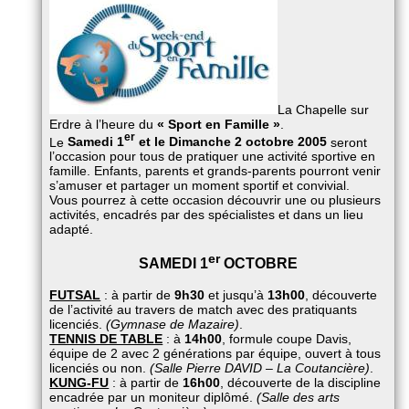
La Chapelle sur
Erdre à l’heure du
« Sport en Famille »
.
er
Le
Samedi 1
et le Dimanche 2 octobre 2005
seront
l’occasion pour tous de pratiquer une activité sportive en
famille. Enfants, parents et grands-parents pourront venir
s’amuser et partager un moment sportif et convivial.
Vous pourrez à cette occasion découvrir une ou plusieurs
activités, encadrés par des spécialistes et dans un lieu
adapté.
er
SAMEDI 1
OCTOBRE
FUTSAL
: à partir de
9h30
et jusqu’à
13h00
, découverte
de l’activité au travers de match avec des pratiquants
licenciés.
(Gymnase de Mazaire)
.
TENNIS DE TABLE
: à
14h00
, formule coupe Davis,
équipe de 2 avec 2 générations par équipe, ouvert à tous
licenciés ou non.
(Salle Pierre DAVID – La Coutancière)
.
KUNG-FU
: à partir de
16h00
, découverte de la discipline
encadrée par un moniteur diplômé.
(Salle des arts