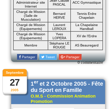
Jean Claude
Administrateur site
ACC Gymnastique
PASCAL
Internet
Chargé de Mission
Bernard
Tennis Erdre
(Salle de
HERVE
Chapelain
Musculation)
Chargé de Mission
Laurent
La Chapelaine
(Equipements)
LEROUX
Handball
Chargé de Mission
Yves
XV de l'Erdre
(Equipements)
LOPERA
Stéphane LE
Membre
AS Beauregard
ROUGE
Partager
Tweet
Partager
0 commentaire
Septembre
27
er
1
et 2 Octobre 2005 - Fête
du Sport en Famille
2005
O.M.S - Commission Animation
Promotion