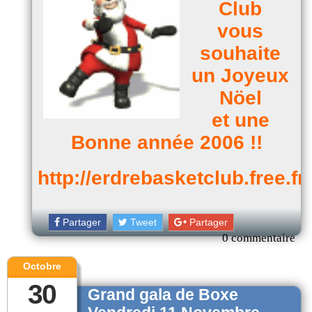
Club
vous
souhaite
un Joyeux
Nöel
et une
Bonne année 2006 !!
http://erdrebasketclub.free.fr
Partager
Tweet
Partager
0 commentaire
Octobre
30
Grand gala de Boxe