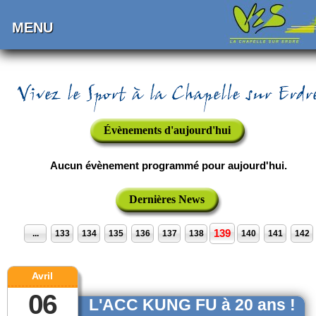
MENU
Évènements d'aujourd'hui
Aucun évènement programmé pour aujourd'hui.
Dernières News
139
...
133
134
135
136
137
138
140
141
142
Avril
06
L'ACC KUNG FU à 20 ans !