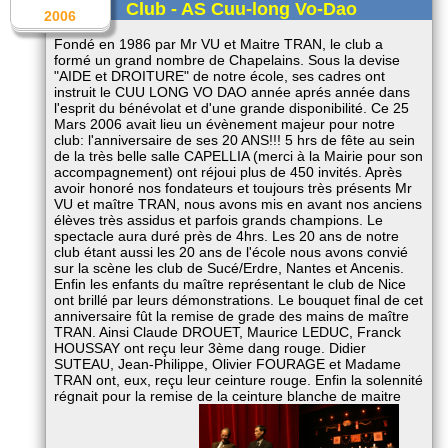
Club - AS Cuu-long Vo-Dao
2006
Fondé en 1986 par Mr VU et Maitre TRAN, le club a
formé un grand nombre de Chapelains. Sous la devise
"AIDE et DROITURE" de notre école, ses cadres ont
instruit le CUU LONG VO DAO année aprés année dans
l'esprit du bénévolat et d'une grande disponibilité. Ce 25
Mars 2006 avait lieu un évènement majeur pour notre
club: l'anniversaire de ses 20 ANS!!! 5 hrs de fête au sein
de la très belle salle CAPELLIA (merci à la Mairie pour son
accompagnement) ont réjoui plus de 450 invités. Après
avoir honoré nos fondateurs et toujours très présents Mr
VU et maître TRAN, nous avons mis en avant nos anciens
élèves très assidus et parfois grands champions. Le
spectacle aura duré près de 4hrs. Les 20 ans de notre
club étant aussi les 20 ans de l'école nous avons convié
sur la scène les club de Sucé/Erdre, Nantes et Ancenis.
Enfin les enfants du maître représentant le club de Nice
ont brillé par leurs démonstrations. Le bouquet final de cet
anniversaire fût la remise de grade des mains de maître
TRAN. Ainsi Claude DROUET, Maurice LEDUC, Franck
HOUSSAY ont reçu leur 3ème dang rouge. Didier
SUTEAU, Jean-Philippe, Olivier FOURAGE et Madame
TRAN ont, eux, reçu leur ceinture rouge. Enfin la solennité
régnait pour la remise de la ceinture blanche de maitre