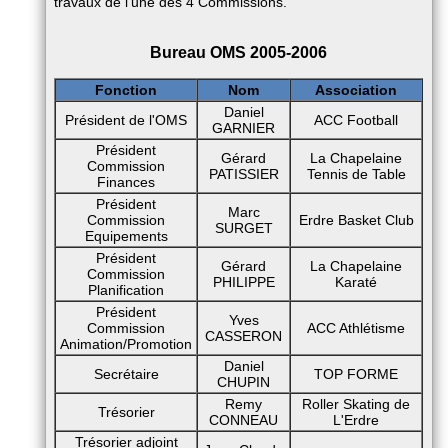
travaux de l'une des 4 Commissions.
Bureau OMS 2005-2006
Fonction
Nom
Association
Daniel
Président de l'OMS
ACC Football
GARNIER
Président
Gérard
La Chapelaine
Commission
PATISSIER
Tennis de Table
Finances
Président
Marc
Commission
Erdre Basket Club
SURGET
Equipements
Président
Gérard
La Chapelaine
Commission
PHILIPPE
Karaté
Planification
Président
Yves
Commission
ACC Athlétisme
CASSERON
Animation/Promotion
Daniel
Secrétaire
TOP FORME
CHUPIN
Remy
Roller Skating de
Trésorier
CONNEAU
L'Erdre
Trésorier adjoint