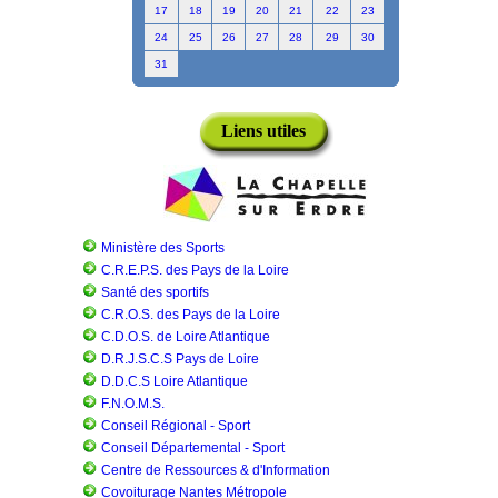
17
18
19
20
21
22
23
24
25
26
27
28
29
30
31
Liens utiles
Ministère des Sports
C.R.E.P.S. des Pays de la Loire
Santé des sportifs
C.R.O.S. des Pays de la Loire
C.D.O.S. de Loire Atlantique
D.R.J.S.C.S Pays de Loire
D.D.C.S Loire Atlantique
F.N.O.M.S.
Conseil Régional - Sport
Conseil Départemental - Sport
Centre de Ressources & d'Information
Covoiturage Nantes Métropole