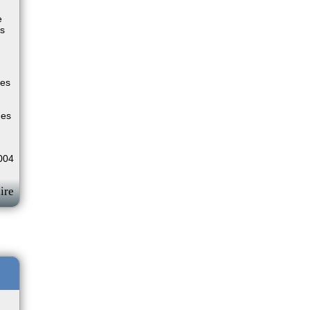
e
es
ues
des
004
ire