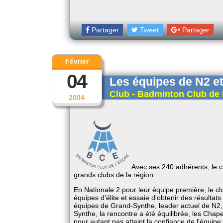
Partager
Tweet
Partager
Février
04
Les équipes de N2 e
Club - Badminton Club de 
2004
Avec ses 240 adhérents, le c
grands clubs de la région.
En Nationale 2 pour leur équipe première, le c
équipes d'élite et essaie d'obtenir des résulta
équipes de Grand-Synthe, leader actuel de N2
Synthe, la rencontre a été équilibrée, les Chap
pour autant pas atteint la confiance de l'équipe