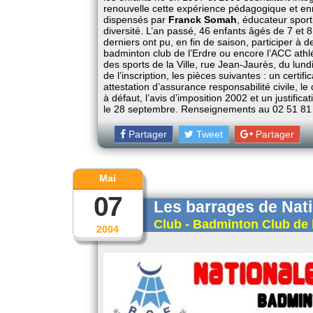
renouvelle cette expérience pédagogique et enr
dispensés par
Franck Somah
, éducateur sport
diversité. L’an passé, 46 enfants âgés de 7 et 8
derniers ont pu, en fin de saison, participer à 
badminton club de l’Erdre ou encore l’ACC athl
des sports de la Ville, rue Jean-Jaurès, du lu
de l’inscription, les pièces suivantes : un certif
attestation d’assurance responsabilité civile, l
à défaut, l’avis d’imposition 2002 et un justifi
le 28 septembre. Renseignements au 02 51 81
Partager
Tweet
Partager
Mai
07
Les barrages de Nat
Club - Badminton Club de 
2004