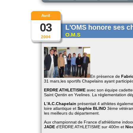
Avril
03
L'OMS honore ses c
O.M.S
2004
En présence de
Fabri
31 mars,les sportifs Chapelains ayant particip
ERDRE ATHLETISME
avec son équipe cadett
Saint Qentin en Yvelines. La réglementation dép
L'A.C.Chapelain
présentait 4 athlètes égalem
loire atlantique et
Sophie BLINO
3ème vétéra
les meilleurs du département.
Aux championnat de France d'athlétisme indoo
JADE
d'ERDRE ATHLETISME sur 400m et
Nic