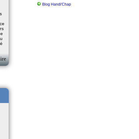
Blog Handi'Chap
es
ice
rs
ne
ou
né
ire