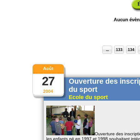
É
Aucun évèn
...
133
134
Août
27
Ouverture des inscri
du sport
2004
Ecole du sport
Ouverture des inscript
les enfants né en 1997 et 1998 souhaitant intégr