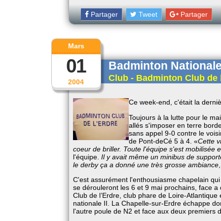
Partager
Tweet
Partager
Mars
01
Badminton Nationale
Club - Badminton Club de 
2004
Ce week-end, c'était la dern
Toujours à la lutte pour le ma
allés s'imposer en terre borde
sans appel 9-0 contre le vois
de Pont-de­Cé 5 à 4. «
Cette v
coeur de briller. Toute l'équipe s'est mobilisée
l'équipe.
Il y avait même un minibus de suppor
le derby ça a donné une très grosse ambiance
C'est assurément l'enthousiasme chapelain qui
se dérouleront les 6 et 9 mai prochains, face a
Club de l’Erdre, club phare de Loire-Atlantique
nationale II. La Chapelle-sur-Erdre échappe don
l'autre poule de N2 et face aux deux premiers 