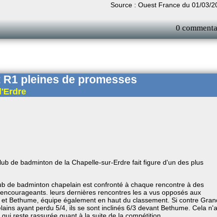
Source : Ouest France du 01/03/2
0 commenta
t R1 pleines de promesses
l'Erdre
lub de badminton de la Chapelle-sur-Erdre fait figure d'un des plus
lub de badminton chapelain est confronté à chaque rencontre à des
ts encourageants. leurs dernières rencontres les a vus opposés aux
, et Bethume, équipe également en haut du classement. Si contre Gran
elains ayant perdu 5/4, ils se sont inclinés 6/3 devant Bethume. Cela n'
, qui reste rassurée quant à la suite de la compétition.