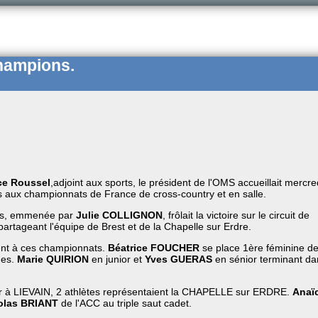
hampions.
ce Roussel
,adjoint aux sports, le président de l'OMS accueillait mercre
és aux championnats de France de cross-country et en salle.
es, emmenée par
Julie COLLIGNON
, frôlait la victoire sur le circuit de
artageant l'équipe de Brest et de la Chapelle sur Erdre.
ent à ces championnats.
Béatrice FOUCHER
se place 1ère féminine d
nes.
Marie QUIRION
en junior et
Yves GUERAS
en sénior terminant da
r à LIEVAIN, 2 athlètes représentaient la CHAPELLE sur ERDRE.
Anaï
olas BRIANT
de l'ACC au triple saut cadet.