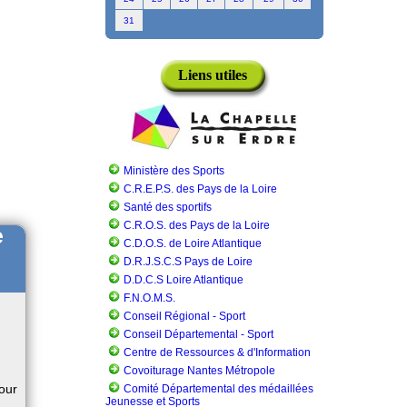
31
Liens utiles
Ministère des Sports
C.R.E.P.S. des Pays de la Loire
Santé des sportifs
C.R.O.S. des Pays de la Loire
e
C.D.O.S. de Loire Atlantique
D.R.J.S.C.S Pays de Loire
D.D.C.S Loire Atlantique
F.N.O.M.S.
Conseil Régional - Sport
Conseil Départemental - Sport
Centre de Ressources & d'Information
Covoiturage Nantes Métropole
pour
Comité Départemental des médaillées
Jeunesse et Sports