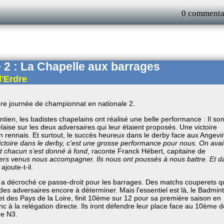
0 commenta
 2 : La Chapelle aux barrages
l'Erdre
ière journée de championnat en nationale 2.
intien, les badistes chapelains ont réalisé une belle performance : Il son
laise sur les deux adversaires qui leur étaient proposés. Une victoire
in rennais. Et surtout, le succès heureux dans le derby face aux Angevi
ictoire dans le derby, c’est une grosse performance pour nous. On avai
 et chacun s’est donné à fond
, raconte Franck Hébert, capitaine de
ters venus nous accompagner. Ils nous ont poussés à nous battre. Et d
, ajoute-t-il.
 a décroché ce passe-droit pour les barrages. Des matchs couperets q
 des adversaires encore à déterminer. Mais l'essentiel est là, le Badmin
 et des Pays de la Loire, finit 10ème sur 12 pour sa première saison en
c à la relégation directe. Ils iront défendre leur place face au 10ème 
de N3.