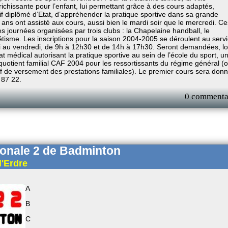
ichissante pour l’enfant, lui permettant grâce à des cours adaptés,
if diplômé d’Etat, d’appréhender la pratique sportive dans sa grande
 ans ont assisté aux cours, aussi bien le mardi soir que le mercredi. C
des journées organisées par trois clubs : la Chapelaine handball, le
étisme. Les inscriptions pour la saison 2004-2005 se déroulent au serv
ndi au vendredi, de 9h à 12h30 et de 14h à 17h30. Seront demandées, lo
icat médical autorisant la pratique sportive au sein de l’école du sport, u
e quotient familial CAF 2004 pour les ressortissants du régime général (
catif de versement des prestations familiales). Le premier cours sera don
 87 22.
0 commenta
ionale 2 de Badminton
l'Erdre
A
B
C