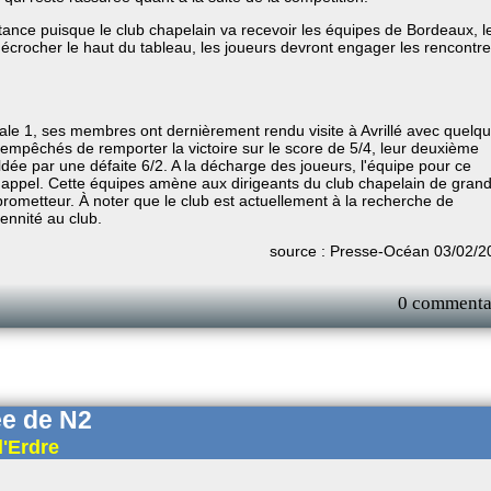
ance puisque le club chapelain va recevoir les équipes de Bordeaux, l
écrocher le haut du tableau, les joueurs devront engager les rencontr
nale 1, ses membres ont dernièrement rendu visite à Avrillé avec quelq
 empêchés de remporter la victoire sur le score de 5/4, leur deuxième
ldée par une défaite 6/2. A la décharge des joueurs, l'équipe pour ce
l'appel. Cette équipes amène aux dirigeants du club chapelain de gran
 prometteur. À noter que le club est actuellement à la recherche de
ennité au club.
source : Presse-Océan 03/02/2
0 commenta
ée de N2
l'Erdre