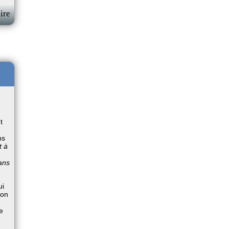
ire
t
ns
t à
ans
ui
ton
de