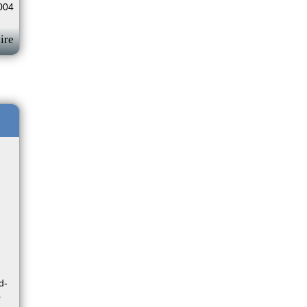
004
ire
d­
a