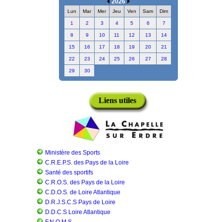
2026
Lun
Mar
Mer
Jeu
Ven
Sam
Dim
1
2
3
4
5
6
7
8
9
10
11
12
13
14
15
16
17
18
19
20
21
22
23
24
25
26
27
28
29
30
Liens utiles
Ministère des Sports
C.R.E.P.S. des Pays de la Loire
Santé des sportifs
C.R.O.S. des Pays de la Loire
C.D.O.S. de Loire Atlantique
D.R.J.S.C.S Pays de Loire
D.D.C.S Loire Atlantique
F.N.O.M.S.