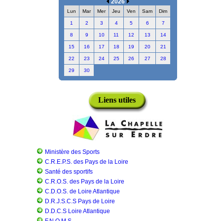
2026
Lun
Mar
Mer
Jeu
Ven
Sam
Dim
1
2
3
4
5
6
7
8
9
10
11
12
13
14
15
16
17
18
19
20
21
22
23
24
25
26
27
28
29
30
Liens utiles
Ministère des Sports
C.R.E.P.S. des Pays de la Loire
Santé des sportifs
C.R.O.S. des Pays de la Loire
C.D.O.S. de Loire Atlantique
D.R.J.S.C.S Pays de Loire
D.D.C.S Loire Atlantique
F.N.O.M.S.