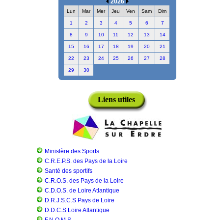
2026
Lun
Mar
Mer
Jeu
Ven
Sam
Dim
1
2
3
4
5
6
7
8
9
10
11
12
13
14
15
16
17
18
19
20
21
22
23
24
25
26
27
28
29
30
Liens utiles
Ministère des Sports
C.R.E.P.S. des Pays de la Loire
Santé des sportifs
C.R.O.S. des Pays de la Loire
C.D.O.S. de Loire Atlantique
D.R.J.S.C.S Pays de Loire
D.D.C.S Loire Atlantique
F.N.O.M.S.