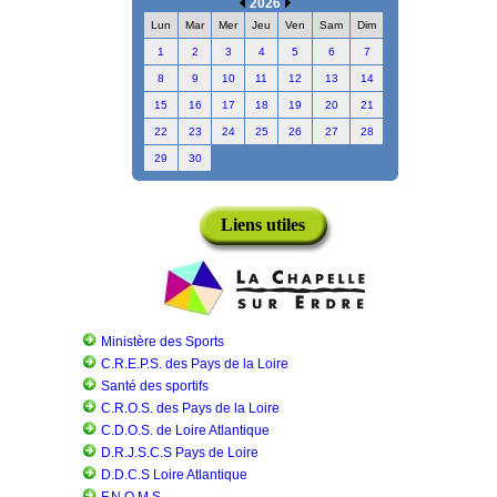
2026
Lun
Mar
Mer
Jeu
Ven
Sam
Dim
1
2
3
4
5
6
7
8
9
10
11
12
13
14
15
16
17
18
19
20
21
22
23
24
25
26
27
28
29
30
Liens utiles
Ministère des Sports
C.R.E.P.S. des Pays de la Loire
Santé des sportifs
C.R.O.S. des Pays de la Loire
C.D.O.S. de Loire Atlantique
D.R.J.S.C.S Pays de Loire
D.D.C.S Loire Atlantique
F.N.O.M.S.