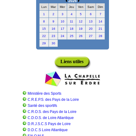
2026
Lun
Mar
Mer
Jeu
Ven
Sam
Dim
1
2
3
4
5
6
7
8
9
10
11
12
13
14
15
16
17
18
19
20
21
22
23
24
25
26
27
28
29
30
Liens utiles
Ministère des Sports
C.R.E.P.S. des Pays de la Loire
Santé des sportifs
C.R.O.S. des Pays de la Loire
C.D.O.S. de Loire Atlantique
D.R.J.S.C.S Pays de Loire
D.D.C.S Loire Atlantique
F.N.O.M.S.