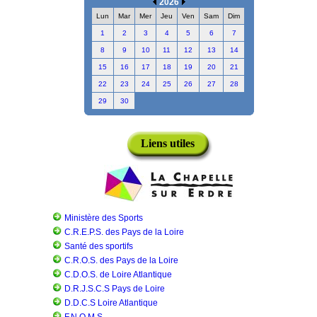
2026
Lun
Mar
Mer
Jeu
Ven
Sam
Dim
1
2
3
4
5
6
7
8
9
10
11
12
13
14
15
16
17
18
19
20
21
22
23
24
25
26
27
28
29
30
Liens utiles
Ministère des Sports
C.R.E.P.S. des Pays de la Loire
Santé des sportifs
C.R.O.S. des Pays de la Loire
C.D.O.S. de Loire Atlantique
D.R.J.S.C.S Pays de Loire
D.D.C.S Loire Atlantique
F.N.O.M.S.