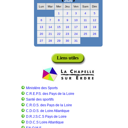
2026
Lun
Mar
Mer
Jeu
Ven
Sam
Dim
1
2
3
4
5
6
7
8
9
10
11
12
13
14
15
16
17
18
19
20
21
22
23
24
25
26
27
28
29
30
31
Liens utiles
Ministère des Sports
C.R.E.P.S. des Pays de la Loire
Santé des sportifs
C.R.O.S. des Pays de la Loire
C.D.O.S. de Loire Atlantique
D.R.J.S.C.S Pays de Loire
D.D.C.S Loire Atlantique
F.N.O.M.S.