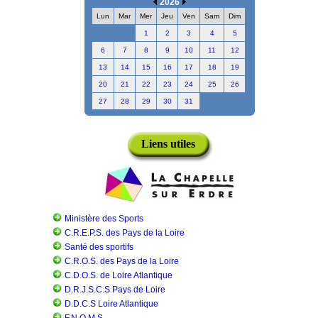
2026
Lun
Mar
Mer
Jeu
Ven
Sam
Dim
1
2
3
4
5
6
7
8
9
10
11
12
13
14
15
16
17
18
19
20
21
22
23
24
25
26
27
28
29
30
31
Liens utiles
Ministère des Sports
C.R.E.P.S. des Pays de la Loire
Santé des sportifs
C.R.O.S. des Pays de la Loire
C.D.O.S. de Loire Atlantique
D.R.J.S.C.S Pays de Loire
D.D.C.S Loire Atlantique
F.N.O.M.S.