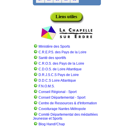
Liens utiles
Ministère des Sports
C.R.E.P.S. des Pays de la Loire
Santé des sportifs
C.R.O.S. des Pays de la Loire
C.D.O.S. de Loire Atlantique
D.R.J.S.C.S Pays de Loire
D.D.C.S Loire Atlantique
F.N.O.M.S.
Conseil Régional - Sport
Conseil Départemental - Sport
Centre de Ressources & d'Information
Covoiturage Nantes Métropole
Comité Départemental des médaillées
Jeunesse et Sports
Blog Handi'Chap