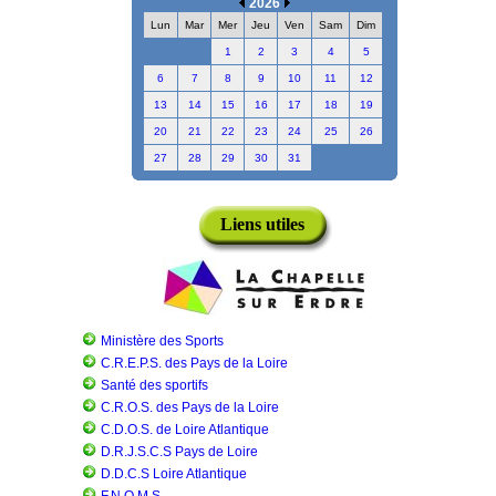
2026
Lun
Mar
Mer
Jeu
Ven
Sam
Dim
1
2
3
4
5
6
7
8
9
10
11
12
13
14
15
16
17
18
19
20
21
22
23
24
25
26
27
28
29
30
31
Liens utiles
Ministère des Sports
C.R.E.P.S. des Pays de la Loire
Santé des sportifs
C.R.O.S. des Pays de la Loire
C.D.O.S. de Loire Atlantique
D.R.J.S.C.S Pays de Loire
D.D.C.S Loire Atlantique
F.N.O.M.S.