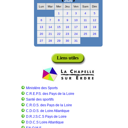
2026
Lun
Mar
Mer
Jeu
Ven
Sam
Dim
1
2
3
4
5
6
7
8
9
10
11
12
13
14
15
16
17
18
19
20
21
22
23
24
25
26
27
28
29
30
31
Liens utiles
Ministère des Sports
C.R.E.P.S. des Pays de la Loire
Santé des sportifs
C.R.O.S. des Pays de la Loire
C.D.O.S. de Loire Atlantique
D.R.J.S.C.S Pays de Loire
D.D.C.S Loire Atlantique
F.N.O.M.S.