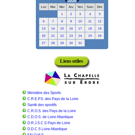
2026
Lun
Mar
Mer
Jeu
Ven
Sam
Dim
1
2
3
4
5
6
7
8
9
10
11
12
13
14
15
16
17
18
19
20
21
22
23
24
25
26
27
28
29
30
31
Liens utiles
Ministère des Sports
C.R.E.P.S. des Pays de la Loire
Santé des sportifs
C.R.O.S. des Pays de la Loire
C.D.O.S. de Loire Atlantique
D.R.J.S.C.S Pays de Loire
D.D.C.S Loire Atlantique
F.N.O.M.S.