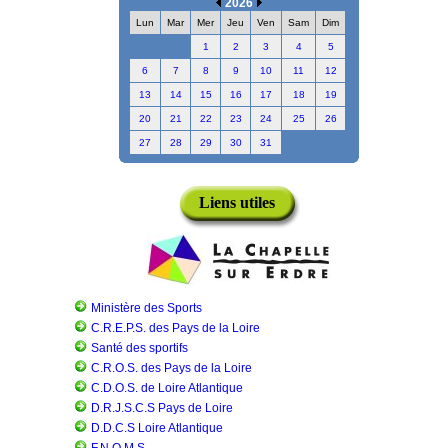
2026
Lun
Mar
Mer
Jeu
Ven
Sam
Dim
1
2
3
4
5
6
7
8
9
10
11
12
13
14
15
16
17
18
19
20
21
22
23
24
25
26
27
28
29
30
31
Liens utiles
Ministère des Sports
C.R.E.P.S. des Pays de la Loire
Santé des sportifs
C.R.O.S. des Pays de la Loire
C.D.O.S. de Loire Atlantique
D.R.J.S.C.S Pays de Loire
D.D.C.S Loire Atlantique
F.N.O.M.S.