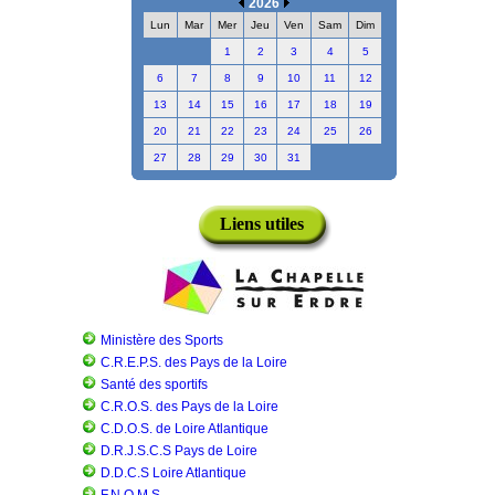
2026
Lun
Mar
Mer
Jeu
Ven
Sam
Dim
1
2
3
4
5
6
7
8
9
10
11
12
13
14
15
16
17
18
19
20
21
22
23
24
25
26
27
28
29
30
31
Liens utiles
Ministère des Sports
C.R.E.P.S. des Pays de la Loire
Santé des sportifs
C.R.O.S. des Pays de la Loire
C.D.O.S. de Loire Atlantique
D.R.J.S.C.S Pays de Loire
D.D.C.S Loire Atlantique
F.N.O.M.S.