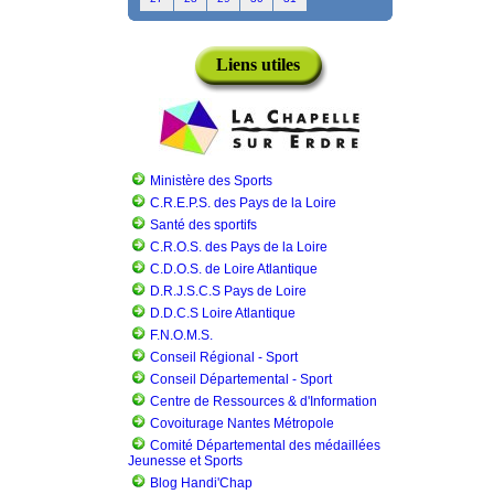
Liens utiles
Ministère des Sports
C.R.E.P.S. des Pays de la Loire
Santé des sportifs
C.R.O.S. des Pays de la Loire
C.D.O.S. de Loire Atlantique
D.R.J.S.C.S Pays de Loire
D.D.C.S Loire Atlantique
F.N.O.M.S.
Conseil Régional - Sport
Conseil Départemental - Sport
Centre de Ressources & d'Information
Covoiturage Nantes Métropole
Comité Départemental des médaillées
Jeunesse et Sports
Blog Handi'Chap