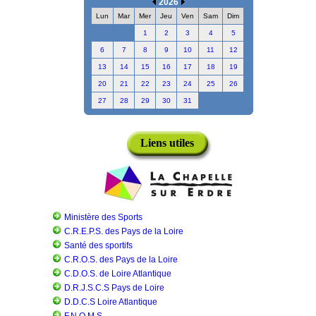
2026
Lun
Mar
Mer
Jeu
Ven
Sam
Dim
1
2
3
4
5
6
7
8
9
10
11
12
13
14
15
16
17
18
19
20
21
22
23
24
25
26
27
28
29
30
31
Liens utiles
Ministère des Sports
C.R.E.P.S. des Pays de la Loire
Santé des sportifs
C.R.O.S. des Pays de la Loire
C.D.O.S. de Loire Atlantique
D.R.J.S.C.S Pays de Loire
D.D.C.S Loire Atlantique
F.N.O.M.S.