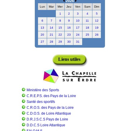
2026
Lun
Mar
Mer
Jeu
Ven
Sam
Dim
1
2
3
4
5
6
7
8
9
10
11
12
13
14
15
16
17
18
19
20
21
22
23
24
25
26
27
28
29
30
31
Liens utiles
Ministère des Sports
C.R.E.P.S. des Pays de la Loire
Santé des sportifs
C.R.O.S. des Pays de la Loire
C.D.O.S. de Loire Atlantique
D.R.J.S.C.S Pays de Loire
D.D.C.S Loire Atlantique
F.N.O.M.S.