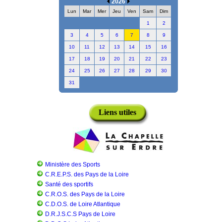
2026
Lun
Mar
Mer
Jeu
Ven
Sam
Dim
1
2
3
4
5
6
7
8
9
10
11
12
13
14
15
16
17
18
19
20
21
22
23
24
25
26
27
28
29
30
31
Liens utiles
Ministère des Sports
C.R.E.P.S. des Pays de la Loire
Santé des sportifs
C.R.O.S. des Pays de la Loire
C.D.O.S. de Loire Atlantique
D.R.J.S.C.S Pays de Loire