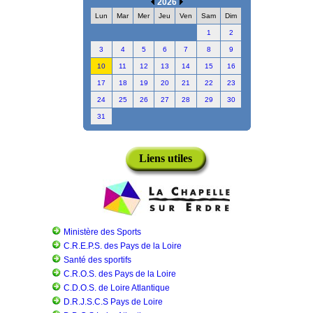
2026
Lun
Mar
Mer
Jeu
Ven
Sam
Dim
1
2
3
4
5
6
7
8
9
10
11
12
13
14
15
16
17
18
19
20
21
22
23
24
25
26
27
28
29
30
31
Liens utiles
Ministère des Sports
C.R.E.P.S. des Pays de la Loire
Santé des sportifs
C.R.O.S. des Pays de la Loire
C.D.O.S. de Loire Atlantique
D.R.J.S.C.S Pays de Loire