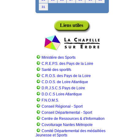
31
Liens utiles
Ministère des Sports
C.R.E.P.S. des Pays de la Loire
Santé des sportifs
C.R.O.S. des Pays de la Loire
C.D.O.S. de Loire Atlantique
D.R.J.S.C.S Pays de Loire
D.D.C.S Loire Atlantique
F.N.O.M.S.
Conseil Régional - Sport
Conseil Départemental - Sport
Centre de Ressources & d'Information
Covoiturage Nantes Métropole
Comité Départemental des médaillées
Jeunesse et Sports