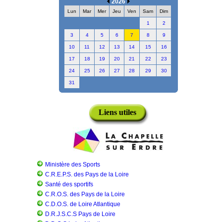
2026
Lun
Mar
Mer
Jeu
Ven
Sam
Dim
1
2
3
4
5
6
7
8
9
10
11
12
13
14
15
16
17
18
19
20
21
22
23
24
25
26
27
28
29
30
31
Liens utiles
Ministère des Sports
C.R.E.P.S. des Pays de la Loire
Santé des sportifs
C.R.O.S. des Pays de la Loire
C.D.O.S. de Loire Atlantique
D.R.J.S.C.S Pays de Loire