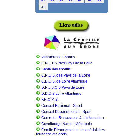
31
Liens utiles
Ministère des Sports
C.R.E.P.S. des Pays de la Loire
Santé des sportifs
C.R.O.S. des Pays de la Loire
C.D.O.S. de Loire Atlantique
D.R.J.S.C.S Pays de Loire
D.D.C.S Loire Atlantique
F.N.O.M.S.
Conseil Régional - Sport
Conseil Départemental - Sport
Centre de Ressources & d'Information
Covoiturage Nantes Métropole
Comité Départemental des médaillées
Jeunesse et Sports