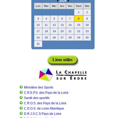
2026
Lun
Mar
Mer
Jeu
Ven
Sam
Dim
1
2
3
4
5
6
7
8
9
10
11
12
13
14
15
16
17
18
19
20
21
22
23
24
25
26
27
28
29
30
31
Liens utiles
Ministère des Sports
C.R.E.P.S. des Pays de la Loire
Santé des sportifs
C.R.O.S. des Pays de la Loire
C.D.O.S. de Loire Atlantique
D.R.J.S.C.S Pays de Loire