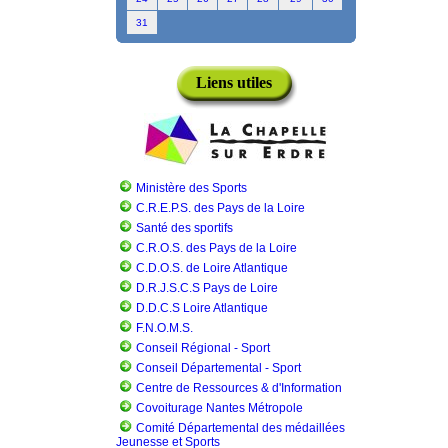
31
Liens utiles
Ministère des Sports
C.R.E.P.S. des Pays de la Loire
Santé des sportifs
C.R.O.S. des Pays de la Loire
C.D.O.S. de Loire Atlantique
D.R.J.S.C.S Pays de Loire
D.D.C.S Loire Atlantique
F.N.O.M.S.
Conseil Régional - Sport
Conseil Départemental - Sport
Centre de Ressources & d'Information
Covoiturage Nantes Métropole
Comité Départemental des médaillées
Jeunesse et Sports