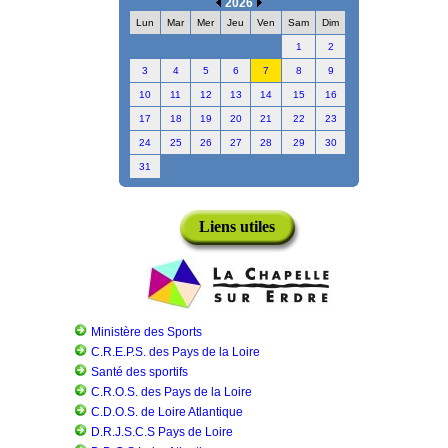
2026
Lun
Mar
Mer
Jeu
Ven
Sam
Dim
1
2
3
4
5
6
7
8
9
10
11
12
13
14
15
16
17
18
19
20
21
22
23
24
25
26
27
28
29
30
31
Liens utiles
Ministère des Sports
C.R.E.P.S. des Pays de la Loire
Santé des sportifs
C.R.O.S. des Pays de la Loire
C.D.O.S. de Loire Atlantique
D.R.J.S.C.S Pays de Loire